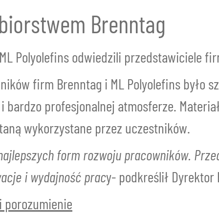
ębiorstwem Brenntag
O nas
L Polyolefins odwiedzili przedstawiciele fi
ków firm Brenntag i ML Polyolefins było sz
 i bardzo profesjonalnej atmosferze. Materi
staną wykorzystane przez uczestników.
 najlepszych form rozwoju pracowników. Prze
acje i wydajność prac
y- podkreślił Dyrektor
li porozumienie