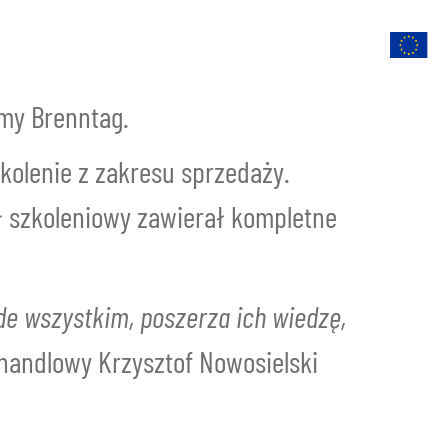
Oferta
Kontakt
Kariera
Polski
rmy Brenntag.
kolenie z zakresu sprzedaży.
ał szkoleniowy zawierał kompletne
de wszystkim, poszerza ich wiedzę,
 handlowy Krzysztof Nowosielski