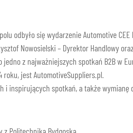
O nas
polu odbyło się wydarzenie Automotive CEE 
rzysztof Nowosielski – Dyrektor Handlowy or
o jedno z najważniejszych spotkań B2B w E
roku, jest AutomotiveSuppliers.pl.
ch i inspirujących spotkań, a także wymianę
 z Politechniką Bydgoską