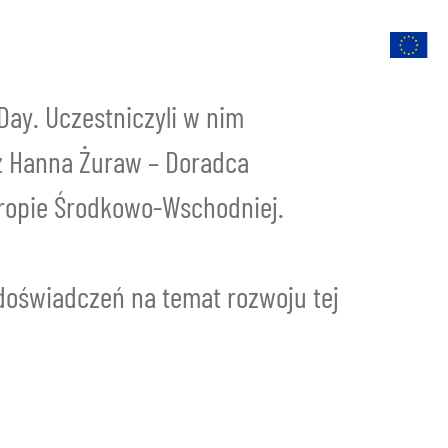
Oferta
Kontakt
Kariera
Polski
Day. Uczestniczyli w nim
az Hanna Żuraw – Doradca
uropie Środkowo-Wschodniej.
 doświadczeń na temat rozwoju tej