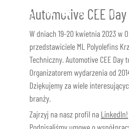
Automotive CEE Day
W dniach 19-20 kwietnia 2023 w O
przedstawiciele ML Polyolefins K
Techniczny. Automotive CEE Day t
Organizatorem wydarzenia od 2014 
Dziękujemy za wiele interesujący
branży.
Zajrzyj na nasz profil na
LinkedIn!
Podpisaliśmy umowę o współpracy