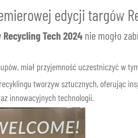
remierowej edycji targów R
O nas
w
Recycling Tech 2024
nie mogło zab
akupów, miał przyjemność uczestniczyć w ty
recyklingu tworzyw sztucznych, oferując ins
az innowacyjnych technologii.