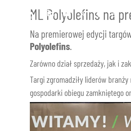
ML Polyolefins na p
Na premierowej edycji targó
Polyolefins
.
Zarówno dział sprzedaży, jak i z
Targi zgromadziły liderów branży 
gospodarki obiegu zamkniętego or