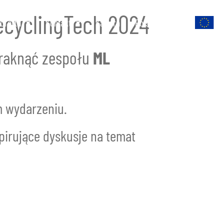
ecyclingTech 2024
Oferta
Kontakt
Kariera
Polski
raknąć zespołu
ML
m wydarzeniu.
pirujące dyskusje na temat