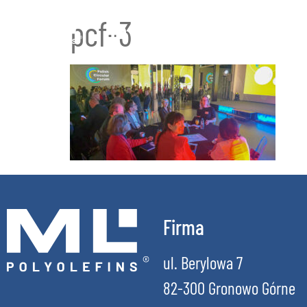
pcf-3
Firma
ul. Berylowa 7
82-300 Gronowo Górne