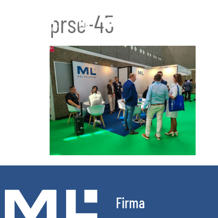
prse-45
Firma