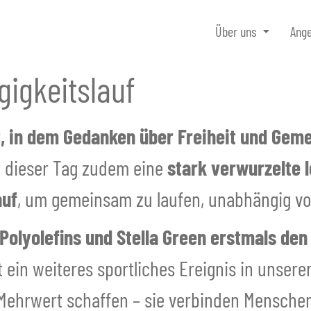
Über uns
Ang
gigkeitslauf
t, in dem Gedanken über Freiheit und Gem
t dieser Tag zudem eine
stark verwurzelte l
auf
, um gemeinsam zu laufen, unabhängig vo
Polyolefins und Stella Green erstmals den 
ein weiteres sportliches Ereignis in unserer
en Mehrwert schaffen – sie verbinden Mensche